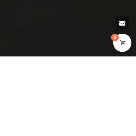
0
A FOGYÁS ÉS AZ
ISMERKEDÉS – MIÉRT?
HOGYAN? MIKOR?
Merem állítani, hogy az egyik leggyakrabban
megfogalmazott kérdés a nagy fogyás egyedülálló